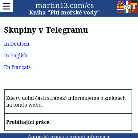
martin13.com/cs
Kniha "Pití mořské vody"
Skupiny v Telegramu
In Deutsch
.
In English
.
En français
.
Zde (v dolní části stránek) informujeme o změnách
na tomto webu.
Probíhající práce.
Autorská práva a právní informace