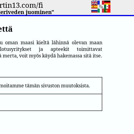
tin13.com/fi
Meriveden juominen"
että
stu oman maasi kieltä lähinnä olevan maan
lotusyritykset ja apteekit toimittavat
lä merta, voit myös käydä hakemassa sitä itse.
ilmoitamme tämän sivuston muutoksista.