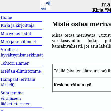
mar
Kirja "
Home
Mistä ostaa meriv
Kirja ja kirjoittaja
Meriveden edut
Mistä ostaa merivettä. Tutu
verkkosivuihin. Jotkin pul
Meri ja sen ihmeet
kansainvälisesti. Jos asut lähel
Viralliset
hyväksymismerkinnät
Tohtori Hamer
Täällä (sivujen alareunassa) 
Meidän elimistömme
Hampaat (erittäin
tärkeä)
Keskeneräinen työ.
Suhteemme
viralliseen
lääketieteeseen