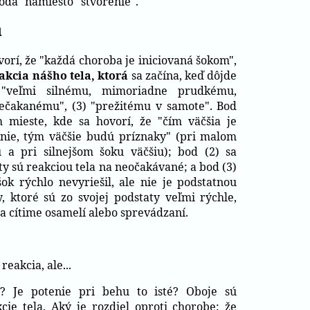
oda" namiesto "stvorenie".
u
orí, že "každá choroba je iniciovaná šokom",
akcia nášho tela, ktorá
sa začína, keď dôjde
 "veľmi silnému, mimoriadne prudkému,
ečakanému", (3) "prežitému v samote". Bod
 mieste, kde sa hovorí, že "čím väčšia je
vanie, tým väčšie budú príznaky" (pri malom
 pri silnejšom šoku väčšiu); bod (2) sa
ty sú reakciou tela na neočakávané; a bod (3)
ok rýchlo nevyriešil, ale nie je podstatnou
, ktoré sú zo svojej podstaty veľmi rýchle,
sa cítime osamelí alebo sprevádzaní.
reakcia, ale...
é? Je potenie pri behu to isté? Oboje sú
kcie tela. Aký je rozdiel oproti chorobe: že