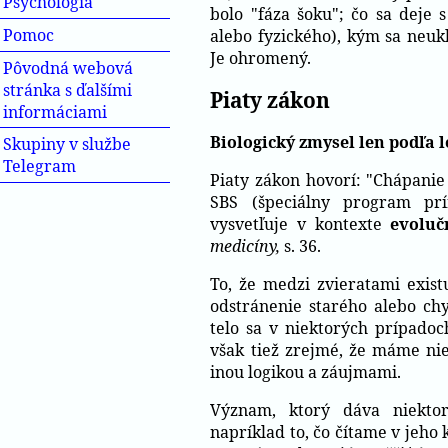
Psychológia
bolo "fáza šoku"; čo sa deje
Pomoc
alebo fyzického), kým sa neuk
Je ohromený.
Pôvodná webová
stránka s ďalšími
Piaty zákon
informáciami
Biologický zmysel len podľa l
Skupiny v službe
Telegram
Piaty zákon hovorí: "Chápanie
SBS (špeciálny program pr
vysvetľuje v kontexte
evolu
medicíny,
s. 36.
To, že medzi zvieratami exist
odstránenie starého alebo ch
telo sa v niektorých prípadoch
však tiež zrejmé, že máme niel
inou logikou a záujmami.
Význam, ktorý dáva niektor
napríklad to, čo čítame v jeho