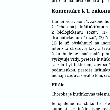
príroda" namiesto Boha a "prír
Komentáre k 1. zákon
Hamer vo svojom 1. zákone hov
že "choroba je
inštinktívna re
k biologickému šoku", (1)
dramatickému nárazu", (2) "n
(1) je už obsiahnutý na inom
intenzita stresovej fázy a tr
šoku budeme mať malú pihu a
vyskytuje vždy, pretože inštink
sa zdá byť faktorom, aby sa š
podmienkou, pretože inštinkty
nemajú čas uvažovať o tom, či 
Hlbšie
Choroba je inštinktívna telesná 
Je opálenie na slnku to ist
automatické, inštinktívne rea