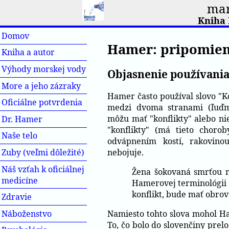
mar
Kniha 
Domov
Hamer: pripomien
Kniha a autor
Výhody morskej vody
Objasnenie používania 
More a jeho zázraky
Hamer často používal slovo "Kon
Oficiálne potvrdenia
medzi dvoma stranami (ľuďmi,
môžu mať "konflikty" alebo ni
Dr. Hamer
"konflikty" (má tieto chorob
Naše telo
odvápnením kostí, rakovinou
nebojuje.
Zuby (veľmi dôležité)
Náš vzťah k oficiálnej
Žena šokovaná smrťou mi
medicíne
Hamerovej terminológii 
konflikt, bude mať obrov
Zdravie
Namiesto tohto slova mohol Ha
Náboženstvo
To, čo bolo do slovenčiny prel