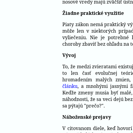
nosové vredy majú zväčšiť ústn
Žiadne praktické využitie
Piaty zákon nemá praktický vý
môže len v niektorých prípa
vyliečeniu. Nie je potrebné 
choroby zbaviť bez ohľadu na t
Vývoj
To, že medzi zvieratami existu
to len časť evolučnej teóri
hromadením malých zmien, j
článku
, a mnohými jasnými 
Keďže zmeny musia byť malé, 
náhodnosti, že sa veci dejú bez
sa pýtajú "prečo?".
Náboženské prejavy
V citovanom diele, keď hovorí