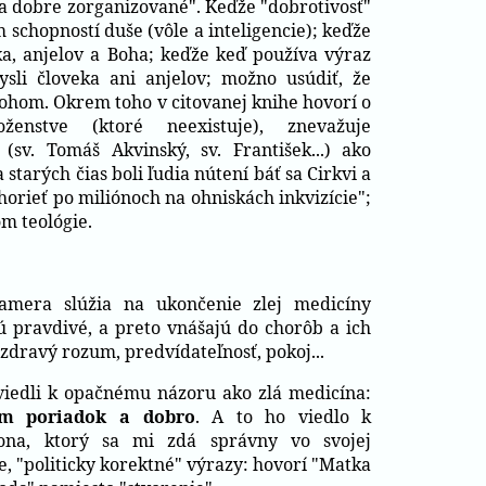
a dobre zorganizované". Keďže "dobrotivosť"
 schopností duše (vôle a inteligencie); keďže
eka, anjelov a Boha; keďže keď používa výraz
sli človeka ani anjelov; možno usúdiť, že
Bohom. Okrem toho v citovanej knihe hovorí o
oženstve (ktoré neexistuje), znevažuje
a (sv. Tomáš Akvinský, sv. František...) ako
 starých čias boli ľudia nútení báť sa Cirkvi a
í horieť po miliónoch na ohniskách inkvizície";
om teológie.
amera slúžia na ukončenie zlej medicíny
ú pravdivé, a preto vnášajú do chorôb a ich
 zdravý rozum, predvídateľnosť, pokoj...
viedli k opačnému názoru ako zlá medicína:
om poriadok a dobro
. A to ho viedlo k
kona, ktorý sa mi zdá správny vo svojej
, "politicky korektné" výrazy: hovorí "Matka