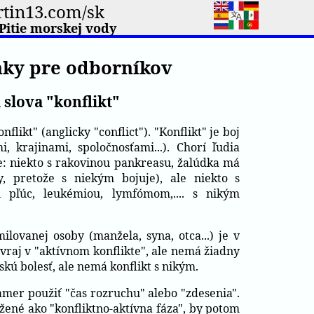
tin13.com/sk
Pitie morskej vody
ky pre odborníkov
slova "konflikt"
flikt" (anglicky "conflict"). "Konflikt" je boj
 krajinami, spoločnosťami...). Chorí ľudia
e: niekto s rakovinou pankreasu, žalúdka má
y, pretože s niekým bojuje), ale niekto s
 pľúc, leukémiou, lymfómom,.... s nikým
lovanej osoby (manžela, syna, otca...) je v
vraj v "aktívnom konflikte", ale nemá žiadny
skú bolesť, ale nemá konflikt s nikým.
mer použiť "čas rozruchu" alebo "zdesenia".
ožené ako "konfliktno-aktívna fáza", by potom