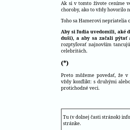
Ak si v tomto živote ceníme v
choroby, ako to vždy hovorilo 
Toho sa Hamerovi nepriatelia o
Aby si ľudia uvedomili, aké d
duši), a aby sa začali pýtať
rozptyľovať najnovším tancuj
celebritách.
(*)
Preto môžeme povedať, že v 
vždy konflikt: s druhými ale
protichodné veci.
Tu (v dolnej časti stránok) i
stránke.