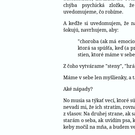
chýba psychická zložka, ž
uvedomujeme, čo robíme.
A keďže si uvedomujem, že na 
šokujú, navrhujem, aby:
"choroba (ak má emocion
ktorá sa spúšťa, keď (a 
stien, ktoré máme v sebe
Z čoho vytvárame "steny", "hrá
Máme v sebe len myšlienky, a ta
Aké nápady?
No musia sa týkať vecí, ktoré s
nevadí mi, že ich stratím, rovn
z vlasov. Na druhej strane, ak 
starám o seba, ak uvidím psa, 
keby močil na mňa, a budem ve