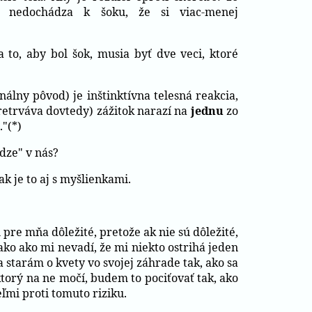
e nedochádza k šoku, že si viac-menej
to, aby bol šok, musia byť dve veci, ktoré
álny pôvod) je inštinktívna telesná reakcia,
pretrváva dovtedy) zážitok narazí na
jednu
zo
."(*)
dze" v nás?
k je to aj s myšlienkami.
ú pre mňa dôležité, pretože ak nie sú dôležité,
ako ako mi nevadí, že mi niekto ostrihá jeden
sa starám o kvety vo svojej záhrade tak, ako sa
ktorý na ne močí, budem to pociťovať tak, ako
ľmi proti tomuto riziku.