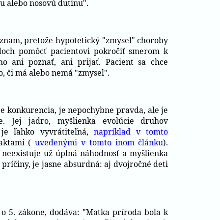
u alebo nosovú dutinu".
znam, pretože hypotetický "zmysel" choroby
doch pomôcť pacientovi pokročiť smerom k
ho ani poznať, ani prijať. Pacient sa chce
o, či má alebo nemá "zmysel".
je konkurencia, je nepochybne pravda, ale je
e. Jej jadro, myšlienka evolúcie druhov
e ľahko vyvrátiteľná,
napríklad v tomto
faktami (
uvedenými v tomto inom článku
).
neexistuje už úplná náhodnosť a myšlienka
 príčiny, je jasne absurdná: aj dvojročné deti
 o 5. zákone, dodáva: "Matka príroda bola k