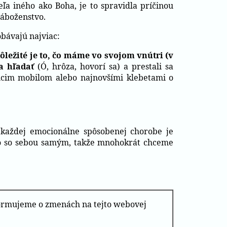
eľa iného ako Boha, je to spravidla príčinou
náboženstvo.
bávajú najviac:
ôležité je to, čo máme vo svojom vnútri (v
 a hľadať
(Ó, hrôza, hovorí sa) a prestali sa
úcim mobilom alebo najnovšími klebetami o
každej emocionálne spôsobenej chorobe je
bo so sebou samým, takže mnohokrát chceme
nformujeme o zmenách na tejto webovej