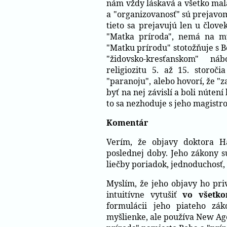
nám vždy láskavá a všetko mal
a "organizovanosť" sú prejavom
tieto sa prejavujú len u člov
"Matka príroda", nemá na my
"Matku prírodu" stotožňuje s 
"židovsko-kresťanskom" náb
religiozitu 5. až 15. storoči
"paranoju", alebo hovorí, že "za
byť na nej závislí a boli núten
to sa nezhoduje s jeho magistr
Komentár
Verím, že objavy doktora H
poslednej doby. Jeho zákony s
liečby poriadok, jednoduchosť,
Myslím, že jeho objavy ho pri
intuitívne vytušiť
vo všetk
formulácii jeho piateho zá
myšlienke, ale používa New Age