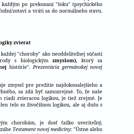
 s každým po prekonaní "šoku" (psychického
ľudní/zotaví a vráti sa do normálneho stavu.
ogiky zvierat
 každej "choroby" ako neoddeliteľnej súčasti
írody s biologickým
zmyslom),
ktorý sa
čnej
histórie".
Prezentácia germánskej novej
uje zmysel pre prežitie najdokonalejšieho a
ybného, sa zdá byť samozrejmé. To, že naše
 riadi zvieracou logikou, je tiež zrejmé. Je
en telo so živočíšnou logikou, ale aj dušu s
ým chorobám, je dosť ťažko uveriteľný,
 knihe
Testament novej medicíny
: "Ústne alebo